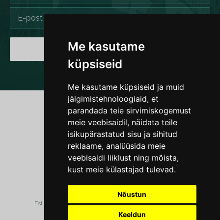
Me kasutame
LIITU
küpsiseid
Me kasutame küpsiseid ja muid
jälgimistehnoloogiaid, et
parandada teie sirvimiskogemust
meie veebisaidil, näidata teile
MTÜ Nähtamatud Loomad
isikupärastatud sisu ja sihitud
reklaame, analüüsida meie
KONTAKT
veebisaidi liiklust ning mõista,
kust meie külastajad tulevad.
Nõustun
Esileht
Kes me oleme
Kampaaniad
Tegutse
Keeldun