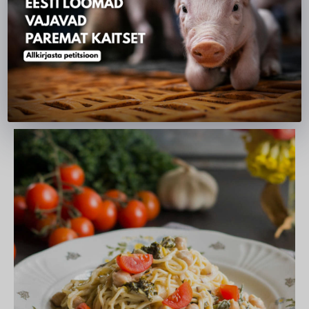
ignoreeri seda. Proovi olukord jäädvustada foto või
video abil ning saada see meile. Üheks meie
missiooniks on koguda audiovisuaalset materjali
loomatööstuses toimuvast, et näidata inimestele selle
tegelikku olemust.