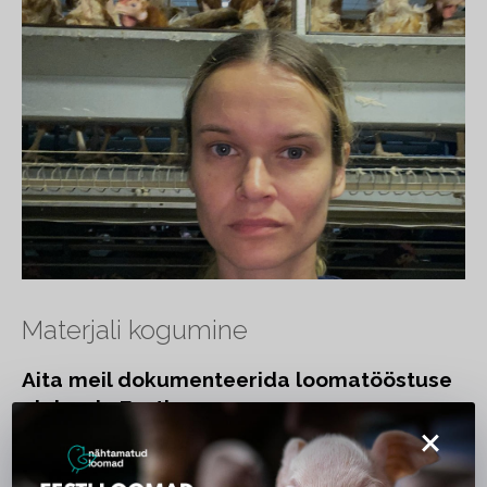
Materjali kogumine
Aita meil dokumenteerida loomatööstuse
olukorda Eestis
×
Kui märkad loomade vastu suunatud vägivalda, ära