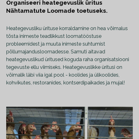
Organiseeri heategevuslik üritus
Nähtamatute Loomade toetuseks.
Heategevusliku ürituse korraldamine on hea võimalus
tõsta inimeste teadlikkust loomatööstuse
probleemidest ja muuta inimeste suhtumist
põllumajandusloomadesse. Samuti aitavad
heategevuslikud üritused koguda raha organisatsiooni
tegevuste ellu viimiseks. Heategevuslikke üritusi on
võimalik läbi viia igal pool - koolides ja ülikoolides,
kohvikutes, restoranides, kontserdipaikades ja mujal!