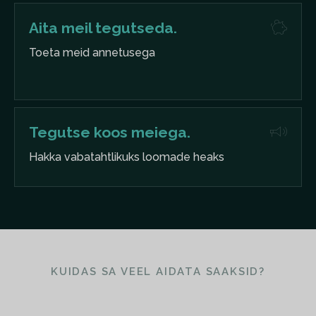
Aita meil tegutseda.
Toeta meid annetusega
Tegutse koos meiega.
Hakka vabatahtlikuks loomade heaks
KUIDAS SA VEEL AIDATA SAAKSID?