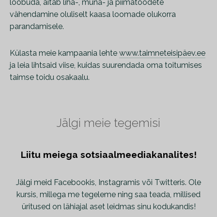
loobuda, aitab liha-, muna- ja piimatoodete
vähendamine oluliselt kaasa loomade olukorra
parandamisele.
Külasta meie kampaania lehte
www.taimneteisipäev.ee
ja leia lihtsaid viise, kuidas suurendada oma toitumises
taimse toidu osakaalu.
Jälgi meie tegemisi
Liitu meiega sotsiaalmeediakanalites!
Jälgi meid Facebookis, Instagramis või Twitteris. Ole
kursis, millega me tegeleme ning saa teada, millised
üritused on lähiajal aset leidmas sinu kodukandis!