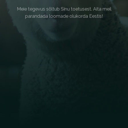
Meie tegevus sõltub Sinu toetusest.
Aita meil
parandada loomade olukorda Eestis!