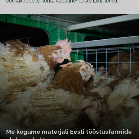
eetikakoodeksi kohta
Vabaühenduste Liidu lehelt
.
Me kogume materjali Eesti tööstusfarmide