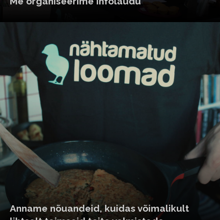
Me organiseerime infolaudu
Anname nõuandeid, kuidas võimalikult