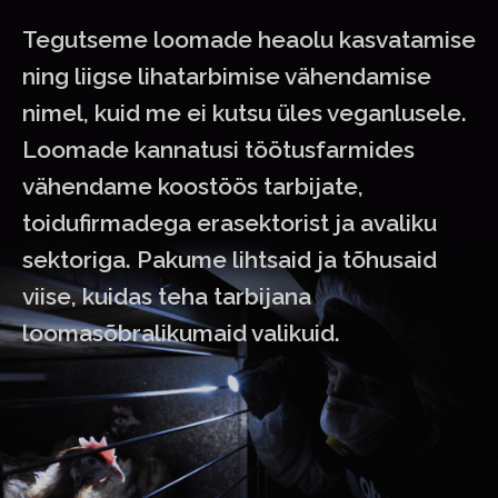
Tegutseme loomade heaolu kasvatamise
ning liigse lihatarbimise vähendamise
nimel, kuid me ei kutsu üles veganlusele.
Loomade kannatusi töötusfarmides
vähendame koostöös tarbijate,
toidufirmadega erasektorist ja avaliku
sektoriga. Pakume lihtsaid ja tõhusaid
viise, kuidas teha tarbijana
loomasõbralikumaid valikuid.