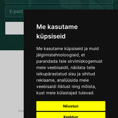
Me kasutame
LIITU
küpsiseid
Me kasutame küpsiseid ja muid
jälgimistehnoloogiaid, et
parandada teie sirvimiskogemust
meie veebisaidil, näidata teile
MTÜ Nähtamatud Loomad
isikupärastatud sisu ja sihitud
reklaame, analüüsida meie
KONTAKT
veebisaidi liiklust ning mõista,
kust meie külastajad tulevad.
Nõustun
Esileht
Kes me oleme
Kampaaniad
Tegutse
Keeldun