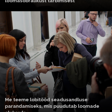
loomasõbralikust tarbimisest
Me teeme lobitööd seadusandluse
parandamiseks, mis puudutab loomade