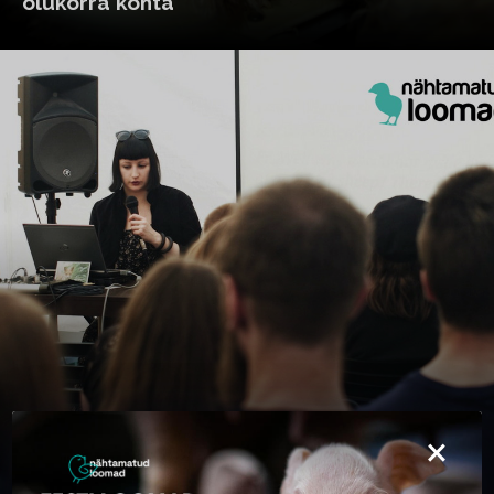
olukorra kohta
×