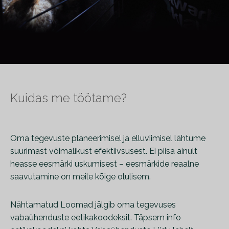
Kuidas me töötame?
Oma tegevuste planeerimisel ja elluviimisel lähtume
suurimast võimalikust efektiivsusest. Ei piisa ainult
heasse eesmärki uskumisest – eesmärkide reaalne
saavutamine on meile kõige olulisem.
Nähtamatud Loomad jälgib oma tegevuses
vabaühenduste eetikakoodeksit. Täpsem info