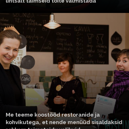
lihtsalt taimseid toite valmistada
Me teeme koostööd restoranide ja
kohvikutega, et nende menüüd sisaldaksid