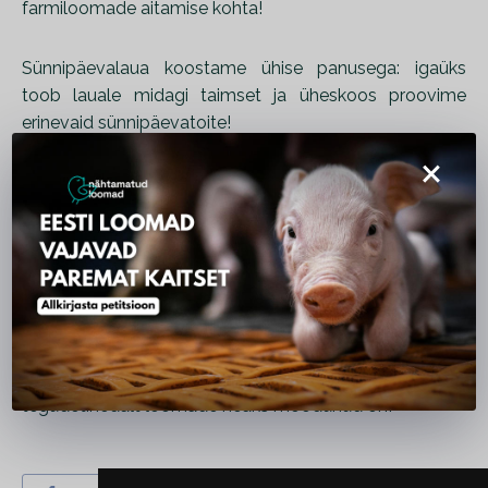
farmiloomade aitamise kohta!
Sünnipäevalaua koostame ühise panusega: igaüks
toob lauale midagi taimset ja üheskoos proovime
erinevaid sünnipäevatoite!
×
Üritusel on ka Nähtamatute Loomade infolaud ning
võimalik on toetada meid annetusega või osta meie
meeneid, et saaksime üheskoos loomade heaks veelgi
rohkem ära teha!
Ootame Sind koos meiega tähistama juba 20. juunil kell
18.00 Õpetajate Maja Saadiku toas! Aitäh kõigile
toetajatele, tänu kellele need kaks aastat väga
tegudetihedalt loomade heaks möödunud on!