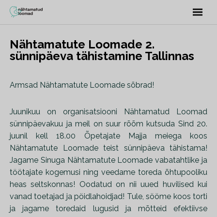
Nähtamatute Loomade 2.
sünnipäeva tähistamine Tallinnas
Armsad Nähtamatute Loomade sõbrad!
Juunikuu on organisatsiooni Nähtamatud Loomad
sünnipäevakuu ja meil on suur rõõm kutsuda Sind 20.
juunil kell 18.00 Õpetajate Majja meiega koos
Nähtamatute Loomade teist sünnipäeva tähistama!
Jagame Sinuga Nähtamatute Loomade vabatahtlike ja
töötajate kogemusi ning veedame toreda õhtupooliku
heas seltskonnas! Oodatud on nii uued huvilised kui
vanad toetajad ja pöidlahoidjad! Tule, sööme koos torti
ja jagame toredaid lugusid ja mõtteid efektiivse