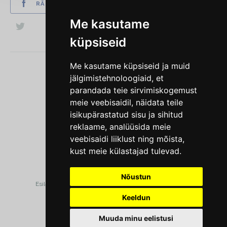
RÄÄGI SÕBRALE
Me kasutame
küpsiseid
Me kasutame küpsiseid ja muid
jälgimistehnoloogiaid, et
parandada teie sirvimiskogemust
meie veebisaidil, näidata teile
MTÜ Nähtamatud Loomad
isikupärastatud sisu ja sihitud
reklaame, analüüsida meie
KONTAKT
veebisaidi liiklust ning mõista,
kust meie külastajad tulevad.
Nõustun
Esileht
Kes me oleme
Kampaaniad
Tegutse
Keeldun
Muuda minu eelistusi