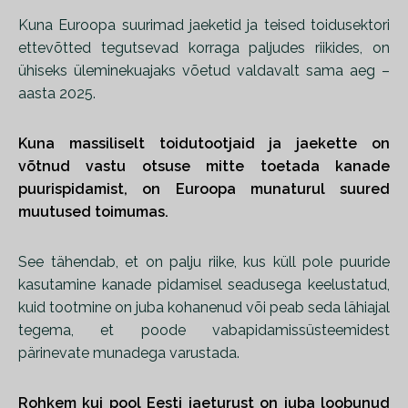
Kuna Euroopa suurimad jaeketid ja teised toidusektori
ettevõtted tegutsevad korraga paljudes riikides, on
ühiseks üleminekuajaks võetud valdavalt sama aeg –
aasta 2025.
Kuna massiliselt toidutootjaid ja jaekette on
võtnud vastu otsuse mitte toetada kanade
puurispidamist, on Euroopa munaturul suured
muutused
toimumas
.
See tähendab, et on palju riike, kus küll pole puuride
kasutamine kanade pidamisel seadusega keelustatud,
kuid tootmine on juba kohanenud või peab seda lähiajal
tegema, et poode vabapidamissüsteemidest
pärinevate munadega varustada.
Rohkem kui pool Eesti jaeturust on juba loobunud