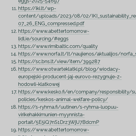
eggs-2025-54697
https://iki.lt/wp-
content/uploads/2023/08/02/IKI_sustainability_r
07_26_ENG_compressed.pdf
https://www.abettertomorrow-
lidl.ie/sourcing/#eggs
https://www.rimibaltic.com/quality
https://www.norfa.lt/lt/naujienos/aktualijos/norfa_
https://sc.bns.lt/view/item/399287
https://www.otwarteklatki.pl/blog/wiodacy-
europejski-producent-jaj-eurovo-rezygnuje-z-
hodowli-klatkowej
https://www.kesko.fi/en/company/responsibility/sus
policies/keskos-animal-welfare-policy/
https://s-ryhma.fi/uutinen/s-ryhma-luopuu-
virikehakkimunien-myynnista-
portait/5E5iQ7nS1Drz3WjU7BdcmP
https://www.abettertomorrow-