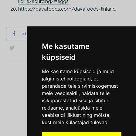
lidl.ie/sourcing/#eggs
https://davafoods.com/davafoods-finland
RÄÄGI SÕBRALE
Me kasutame
küpsiseid
Me kasutame küpsiseid ja muid
jälgimistehnoloogiaid, et
parandada teie sirvimiskogemust
meie veebisaidil, näidata teile
MTÜ Nähtamatud Loomad
isikupärastatud sisu ja sihitud
reklaame, analüüsida meie
KONTAKT
veebisaidi liiklust ning mõista,
kust meie külastajad tulevad.