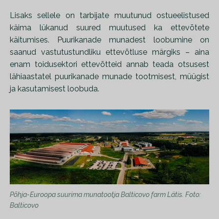
Lisaks sellele on tarbijate muutunud ostueelistused
käima lükanud suured muutused ka ettevõtete
käitumises. Puurikanade munadest loobumine on
saanud vastutustundliku ettevõtluse märgiks – aina
enam toidusektori ettevõtteid annab teada otsusest
lähiaastatel puurikanade munade tootmisest, müügist
ja kasutamisest loobuda.
Põhja-Euroopa suurima munatootja Balticovo farm Lätis. Foto:
Balticovo