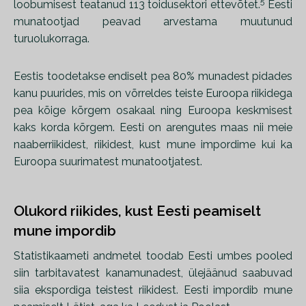
5
loobumisest teatanud 113 toidusektori ettevõtet.
Eesti
munatootjad peavad arvestama muutunud
turuolukorraga.
Eestis toodetakse endiselt pea 80% munadest pidades
kanu puurides, mis on võrreldes teiste Euroopa riikidega
pea kõige kõrgem osakaal ning Euroopa keskmisest
kaks korda kõrgem. Eesti on arengutes maas nii meie
naaberriikidest, riikidest, kust mune impordime kui ka
Euroopa suurimatest munatootjatest.
Olukord riikides, kust Eesti peamiselt
mune impordib
Statistikaameti andmetel toodab Eesti umbes pooled
siin tarbitavatest kanamunadest, ülejäänud saabuvad
siia ekspordiga teistest riikidest.
Eesti impordib mune