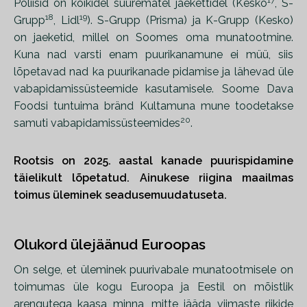
Poliisid on kõikidel suurematel jaekettidel (Kesko
, S-
18
19
Grupp
, Lidl
). S-Grupp (Prisma) ja K-Grupp (Kesko)
on jaeketid, millel on Soomes oma munatootmine.
Kuna nad varsti enam puurikanamune ei müü, siis
lõpetavad nad ka puurikanade pidamise ja lähevad üle
vabapidamissüsteemide kasutamisele. Soome Dava
Foodsi tuntuima bränd Kultamuna mune toodetakse
20
samuti vabapidamissüsteemides
.
Rootsis on 2025. aastal kanade puurispidamine
täielikult lõpetatud. Ainukese riigina maailmas
toimus üleminek seadusemuudatuseta.
Olukord ülejäänud Euroopas
On selge, et üleminek puurivabale munatootmisele on
toimumas üle kogu Euroopa ja Eestil on mõistlik
arengutega kaasa minna, mitte jääda viimaste riikide