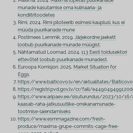
Maxima, 2024.
Maxima lõpetas puurikanade
munade kasutamise oma kulinaaria- ja
kondiitritoodetes
Rimi, 2024.
Rimi piloteerib esimesi kauplusi, kus ei
müüda puurikanade mune
Postimees Lemmik, 2019.
Järjekordne jaekett
loobub puurikanade munade müügist
.
Nähtamatud Loomad, 2024.
113 Eesti toidusektori
ettevõtet loobub puurikanade munadest
.
Euroopa Komisjon, 2025.
Market Situation for
Eggs
.
https://www.balticovo.lv/en/aktualitates/Bal
https://registri.pvd.gov.lv/cr/faili/e4490494991
https://www.aripaev.ee/sisuturundus/2023/10/16/
kaasab-raha-jatkusuutlike-orrekanamunade-
tootmise-laiendamiseks
https://www.esmmagazine.com/fresh-
produce/maxima-grupe-commits-cage-free-