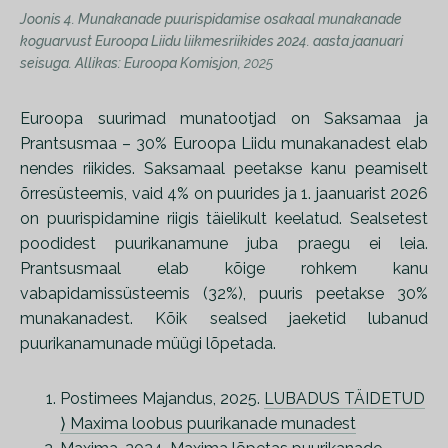
Joonis 4. Munakanade puurispidamise osakaal munakanade
koguarvust Euroopa Liidu liikmesriikides 2024. aasta jaanuari
seisuga. Allikas: Euroopa Komisjon
, 2025
Euroopa suurimad munatootjad on Saksamaa ja
Prantsusmaa – 30% Euroopa Liidu munakanadest elab
nendes riikides. Saksamaal peetakse kanu peamiselt
õrresüsteemis, vaid 4% on puurides ja 1. jaanuarist 2026
on puurispidamine riigis täielikult keelatud. Sealsetest
poodidest puurikanamune juba praegu ei leia.
Prantsusmaal elab kõige rohkem kanu
vabapidamissüsteemis (32%), puuris peetakse 30%
munakanadest. Kõik sealsed jaeketid lubanud
puurikanamunade müügi lõpetada.
Postimees Majandus, 2025.
LUBADUS TÄIDETUD
⟩ Maxima loobus puurikanade munadest