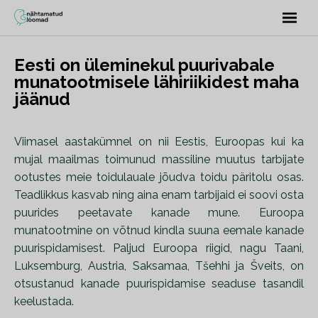
Eesti on üleminekul puurivabale
munatootmisele lähiriikidest maha
jäänud
Viimasel aastakümnel on nii Eestis, Euroopas kui ka
mujal maailmas toimunud massiline muutus tarbijate
ootustes meie toidulauale jõudva toidu päritolu osas.
Teadlikkus kasvab ning aina enam tarbijaid ei soovi osta
puurides peetavate kanade mune. Euroopa
munatootmine on võtnud kindla suuna eemale kanade
puurispidamisest. Paljud Euroopa riigid, nagu Taani,
Luksemburg, Austria, Saksamaa, Tšehhi ja Šveits, on
otsustanud kanade puurispidamise seaduse tasandil
keelustada.