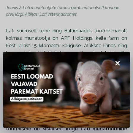
Joonis 2. Läti munatootjate turuosa protsentuaalselt kanade
arvu järgi. Allikas: Läti Veterinaaramet
Läti suuruselt teine ning Baltimaades tootmismahult
kolmas munatootja on APF Holdings, kelle farm on
Eesti piirist 15 kilomeetri kaugusel Alūksne linnas ning
kus peetakse Läti Veterinaarameti andmetel 415 760
×
8
munakana ehk 12% kõigist Läti munakanadest
. Sellest
farmist pärinevad Oluksne õrrekanamunad on ka Eestis
Rimi kauplustes saadaval ja ettevõte on teada andnud
plaanist Eesti turule veelgi enam laieneda pakkudes
just õrrekanade mune. Järgmise paari aastaga plaanib
APF Holdings eelkõige õrrepidamisega tootmist 60%
9
võrra suurendada
.
Nende kahe suurtootja üleminekul puurivabale
tootmisele on sisuliselt kogu Läti munatootmine