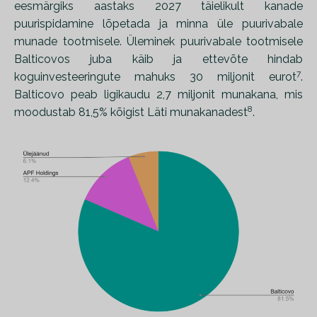
eesmärgiks aastaks 2027 täielikult kanade
puurispidamine lõpetada ja minna üle puurivabale
munade tootmisele. Üleminek puurivabale tootmisele
Balticovos juba käib ja ettevõte hindab
7
koguinvesteeringute mahuks 30 miljonit eurot
.
Balticovo peab ligikaudu 2,7 miljonit munakana, mis
8
moodustab 81,5% kõigist Läti munakanadest
.