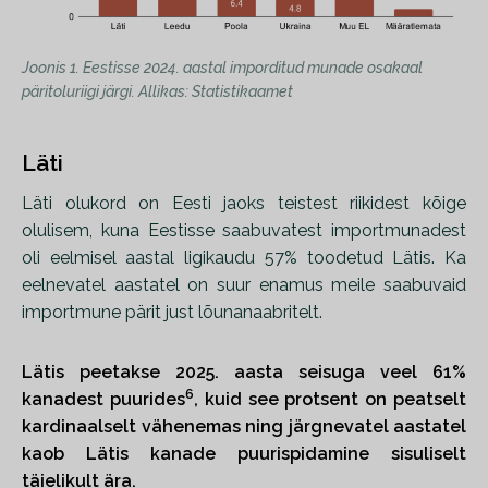
Joonis 1. Eestisse 2024. aastal imporditud munade osakaal
päritoluriigi järgi. Allikas: Statistikaamet
Läti
Läti olukord on Eesti jaoks teistest riikidest kõige
olulisem, kuna Eestisse saabuvatest importmunadest
oli eelmisel aastal ligikaudu 57% toodetud Lätis. Ka
eelnevatel aastatel on suur enamus meile saabuvaid
importmune pärit just lõunanaabritelt.
Lätis peetakse 2025. aasta seisuga veel 61%
6
kanadest puurides
, kuid see protsent on peatselt
kardinaalselt vähenemas ning järgnevatel aastatel
kaob Lätis kanade puurispidamine sisuliselt
täielikult ära.