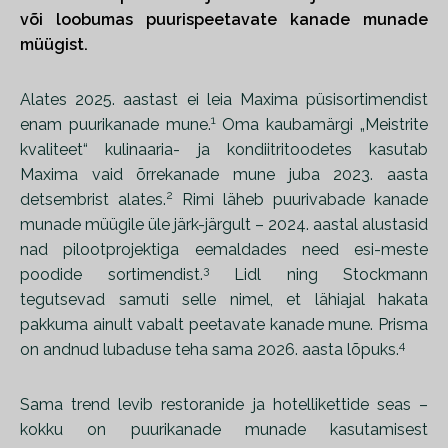
või loobumas puurispeetavate kanade munade
müügist.
Alates 2025. aastast ei leia Maxima püsisortimendist
1
enam puurikanade mune.
Oma kaubamärgi „Meistrite
kvaliteet“ kulinaaria- ja kondiitritoodetes kasutab
Maxima vaid õrrekanade mune juba 2023. aasta
2
detsembrist alates.
Rimi läheb puurivabade kanade
munade müügile üle järk-järgult – 2024. aastal alustasid
nad pilootprojektiga eemaldades need esi-meste
3
poodide sortimendist.
Lidl ning Stockmann
tegutsevad samuti selle nimel, et lähiajal hakata
pakkuma ainult vabalt peetavate kanade mune. Prisma
4
on andnud lubaduse teha sama 2026. aasta lõpuks.
Sama trend levib restoranide ja hotellikettide seas –
kokku on puurikanade munade kasutamisest