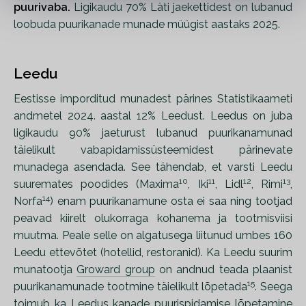
puurivaba.
Ligikaudu 70% Läti jaekettidest
on lubanud
loobuda puurikanade munade müügist aastaks 2025.
Leedu
Eestisse imporditud munadest pärines Statistikaameti
andmetel 2024. aastal 12% Leedust. Leedus on juba
ligikaudu 90% jaeturust lubanud puurikanamunad
täielikult vabapidamissüsteemidest pärinevate
munadega asendada. See tähendab, et varsti Leedu
10
11
12
13
suuremates poodides (Maxima
, Iki
, Lidl
, Rimi
,
14
Norfa
) enam puurikanamune osta ei saa ning tootjad
peavad kiirelt olukorraga kohanema ja tootmisviisi
muutma. Peale selle on algatusega liitunud umbes 160
Leedu ettevõtet (hotellid, restoranid). Ka Leedu suurim
munatootja
Groward group
on andnud teada plaanist
15
puurikanamunade tootmine täielikult lõpetada
. Seega
toimub ka Leedus kanade puurispidamise lõpetamine