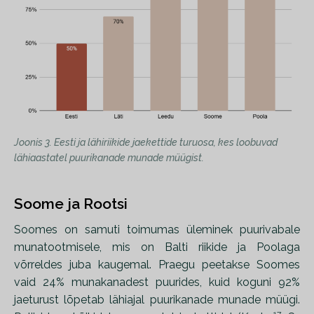
Joonis 3. Eesti ja lähiriikide jaekettide turuosa, kes loobuvad
lähiaastatel puurikanade munade müügist.
Soome ja Rootsi
Soomes on samuti toimumas üleminek puurivabale
munatootmisele, mis on Balti riikide ja Poolaga
võrreldes juba kaugemal. Praegu peetakse Soomes
vaid 24% munakanadest puurides, kuid koguni 92%
jaeturust lõpetab lähiajal puurikanade munade müügi.
17