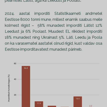
peamiselt Lätist, aga ka Leedust ja Poolast.
2024. aastal imporditi Statistikaameti andmetel
Eestisse 8000 tonni mune, millest enamik saabus meile
kolmest riigist – 58% munadest imporditi Lätist 12%
Leedust ja 6% Poolast. Muudest EL riikidest imporditi
18% munadest ning Ukrainast 5%. Läti, Leedu ja Poola
on ka varasematel aastatel olnud riigid, kust valdav osa
Eestisse imporditavatest munadest pärineb.