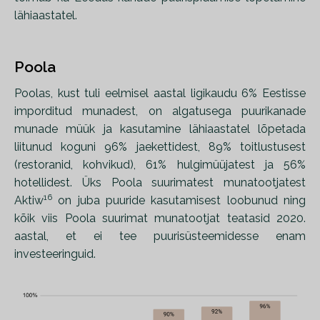
lähiaastatel.
Poola
Poolas, kust tuli eelmisel aastal ligikaudu 6% Eestisse
imporditud munadest, on algatusega puurikanade
munade müük ja kasutamine lähiaastatel lõpetada
liitunud koguni 96% jaekettidest, 89% toitlustusest
(restoranid, kohvikud), 61% hulgimüüjatest ja 56%
hotellidest. Üks Poola suurimatest munatootjatest
16
Aktiw
on juba puuride kasutamisest loobunud ning
kõik viis Poola suurimat munatootjat teatasid 2020.
aastal, et ei tee puurisüsteemidesse enam
investeeringuid.